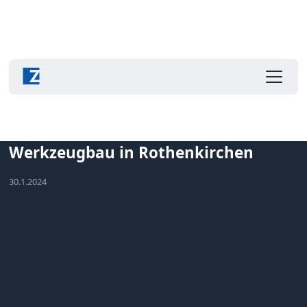
Alle News
ZAHORANSKY veräußert Formen- und
Werkzeugbau in Rothenkirchen
30.1.2024