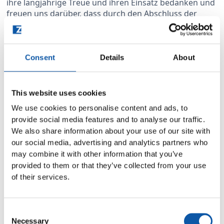
ihre langjährige Treue und ihren Einsatz bedanken und
freuen uns darüber, dass durch den Abschluss der
Transaktion die Arbeitsplätze der rund 70 Mitarbeiter
gesichert werden konnten. Die Geschäftsführungen
der Gesellschaften haben beschlossen, auch in Zukunft
weiterhin eng zusammenzuarbeiten“, äußert sich
Consent
Details
About
Ulrich Zahoransky nach Vertragsunterzeichnung.
This website uses cookies
We use cookies to personalise content and ads, to
provide social media features and to analyse our traffic.
We also share information about your use of our site with
Alle News
our social media, advertising and analytics partners who
Lesen Sie jetzt:
may combine it with other information that you’ve
provided to them or that they’ve collected from your use
of their services.
Consent
Necessary
Selection